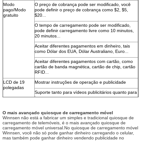
Modo
O preço de cobrança pode ser modificado, você
pago/Modo
pode definir o preço de cobrança como $2, $5,
gratuito
$20...
Submeter
O tempo de carregamento pode ser modificado,
pode definir carregamento livre como 10 minutos,
20 minutos...
Aceitar diferentes pagamentos em dinheiro, tais
como Dólar dos EUA, Dólar Australiano, Euro...
Aceitar diferentes pagamentos com cartão, como
cartão de banda magnética, cartão de chip, cartão
RFID...
LCD de 19
Mostrar instruções de operação e publicidade
polegadas
Suporte tanto para vídeos publicitários quanto para
imagens
Suporte para vários idiomas
O mais avançado quiosque de carregamento móvel
Winnsen não está a fabricar um simples e tradicional quiosque de
Suporte de interface de usuário personalizada
carregamento de telemóveis, é o mais avançado quiosque de
carregamento móvel universal.No quiosque de carregamento móvel
Ecrã de toque
Torne o quiosque de carregamento móvel Winnsen
Winnsen, você não só pode ganhar dinheiro carregando o celular,
de 19
fácil de usar
mas também pode ganhar dinheiro vendendo publicidade no
polegadas