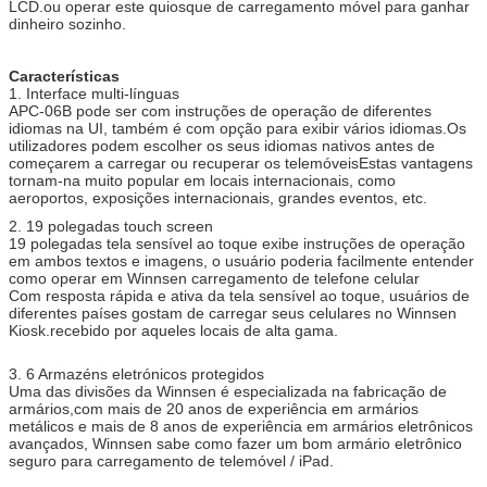
LCD.ou operar este quiosque de carregamento móvel para ganhar
dinheiro sozinho.
Computador
Sistema informático industrial estável, reduzir a sua
manutenção ao mínimo
Características
Corpo de aço
Corpo de aço de boa qualidade, stand com uso a
1. Interface multi-línguas
longo prazo, a cor pode ser personalizada
APC-06B pode ser com instruções de operação de diferentes
idiomas na UI, também é com opção para exibir vários idiomas.Os
Opções de
Aceitador de moedas, aceitador de contas, leitor de
utilizadores podem escolher os seus idiomas nativos antes de
hardware
cartões, escaneador de impressões digitais,
começarem a carregar ou recuperar os telemóveisEstas vantagens
escaneador de códigos de barras, impressora de
tornam-na muito popular em locais internacionais, como
bilhetes
aeroportos, exposições internacionais, grandes eventos, etc.
Wifi, 3G.
2. 19 polegadas touch screen
19 polegadas tela sensível ao toque exibe instruções de operação
Se a parte que pretende acrescentar não estiver
em ambos textos e imagens, o usuário poderia facilmente entender
incluída acima, pergunte-nos.
como operar em Winnsen carregamento de telefone celular
Com resposta rápida e ativa da tela sensível ao toque, usuários de
Tensão de
100-240 V, 50/60 Hz
diferentes países gostam de carregar seus celulares no Winnsen
funcionamento
Kiosk.recebido por aqueles locais de alta gama.
Temperatura
0 ~ 50 °C
3. 6 Armazéns eletrónicos protegidos
de
Uma das divisões da Winnsen é especializada na fabricação de
funcionamento
armários,com mais de 20 anos de experiência em armários
metálicos e mais de 8 anos de experiência em armários eletrônicos
Certificado
CE, FCC
avançados, Winnsen sabe como fazer um bom armário eletrônico
seguro para carregamento de telemóvel / iPad.