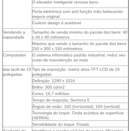
O elevador inteligente remove bens
Porta eletrônica com anti função mão-beliscando
Deixe um recado
segura original
Custom design é aceitável
Ligaremos para você em breve!
Vendendo a
Tamanho de venda mínimo do pacote dos bens: 40
capacidade
x 40 x 40 milímetros
Máximo que vende o tamanho do pacote dos bens:
250 x 300 x 150 milímetros
Computador
O sistema informático padrão industrial, reduz seu
custo de manutenção ao mais
tela táctil de 19
Tipo de exposição: matriz ativa TFT LCD de 19
polegadas
polegadas
Definição: 1280 x 1024
Brilho: 300 cd/m2
Cores: 16,7 milhões
Tempo de resposta: Senhora 5
Ângulo de visão: 160 (horizontal); 160 (vertical)
Tecnologia do toque: Onda acústica de superfície
(SERRA)
Sensibilidade do toque: Fixado
Submeter
Aceitante da
Identifique e receba cédulas de países diferentes,