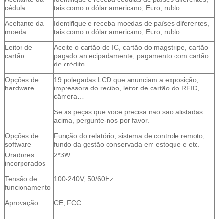
cédula
tais como o dólar americano, Euro, rublo…
Aceitante da
Identifique e receba moedas de países diferentes,
moeda
tais como o dólar americano, Euro, rublo…
Leitor de
Aceite o cartão de IC, cartão do magstripe, cartão
cartão
pagado antecipadamente, pagamento com cartão
de crédito
Opções de
19 polegadas LCD que anunciam a exposição,
hardware
impressora do recibo, leitor de cartão do RFID,
câmera…
Se as peças que você precisa não são alistadas
acima, pergunte-nos por favor.
Opções de
Função do relatório, sistema de controle remoto,
software
fundo da gestão conservada em estoque e etc.
Oradores
2*3W
incorporados
Tensão de
100-240V, 50/60Hz
funcionamento
Aprovação
CE, FCC