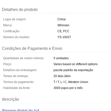
Detalhes do produto
Lugar de origem:
China
Marca:
Winnsen
Certificação:
CE, FCC
Número do modelo:
YS-10037
Condições de Pagamento e Envio
Quantidade de ordem mínima:
5 unidades
Preço:
Varies based on different options
Detalhes da embalagem:
pacote padrão da exportação
Tempo de entrega:
20 dias úteis
Termos de pagamento:
T / T, L / C, Western Union
Habilidade da fonte:
3000 jogos por o mês
descrição
Signage digital do lcd