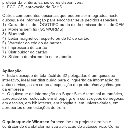
protetor da pintura, várias cores disponíveis.
• FCC, CE, aprovação de RoHS
Outros componentes opcionais que podem ser integrados neste
quiosque de informação para encontrar seus pedidos especiais.
1) Caixa de luz do LOGOTIPO ou do diodo emissor de luz do OEM.
2) Modens sem fio (GSM/GRMS)
3) Bluetooth
4) Leitor magnético, esperto ou de IC de cartão
5) Varredor do código de barras
6) Impressora do cartão
7) Distribuidor do cartão
8) Sistema de alarme do estar aberto
Aplicação
• Este quiosque do tela táctil de 32 polegadas é um quiosque
interativo, ideal ser distribuído para o inquérito da informação do
autosserviço, assim como a exposição do produto/serviço/imagem
da empresa
• O quiosque de informação do Super Slim é terminal automático,
apropriado ser colocado em shopping, em construções do negócio,
em escolas, em bibliotecas, em hospitais, em universidades, em
aeroportos e em estações de trem.
O quiosque de Winnsen
fornece-lhe um projetor atrativo e
contratando da plataforma sua aplicação do autosserviço. Como