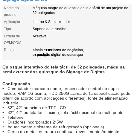
Nome do
Máquina magro do quiosque do tela táctil de um projeto de
32 polegadas
produto:
Aplicação:
Interno & Semi-exterior
Tipo:
Suporte do assoalho
Ordem de
Aceitável
OEM/ODM:
sinais exteriores de negócios
Realçar:
,
exposição digital do quiosque
Quiosque interativo do tela táctil de 32 polegadas, máquina
semi exterior dos quiosque do Signage de Digitas
Configuração
• Computador marcado nome, processador central do duplo-
núcleo, RAM 1G acima, HDD 250G acima de (a especificação pode
diferir de acordo com aplicações diferentes), fonte de alimentação
industrial.
• 32", 42" ou acima de TFT LCD.
• 32", 42" ou tela táctil acima, tela táctil opcional do multi-ponto.
• Telefone
• Oradores incorporados 2*5W
• Aquecimento e sistema de refrigeração (opcionais)
• Cerco do metal, estrutura contínua. revestimento Ambiente-