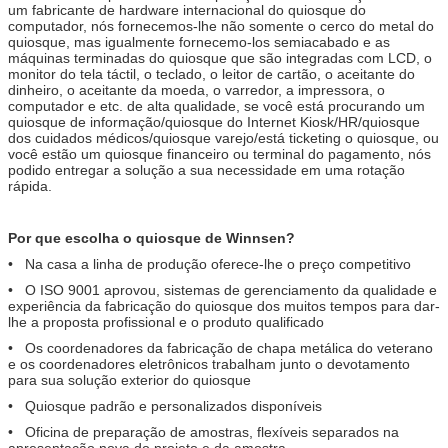
um fabricante de hardware internacional do quiosque do
computador, nós fornecemos-lhe não somente o cerco do metal do
quiosque, mas igualmente fornecemo-los semiacabado e as
máquinas terminadas do quiosque que são integradas com LCD, o
monitor do tela táctil, o teclado, o leitor de cartão, o aceitante do
dinheiro, o aceitante da moeda, o varredor, a impressora, o
computador e etc. de alta qualidade, se você está procurando um
quiosque de informação/quiosque do Internet Kiosk/HR/quiosque
dos cuidados médicos/quiosque varejo/está ticketing o quiosque, ou
você estão um quiosque financeiro ou terminal do pagamento, nós
podido entregar a solução a sua necessidade em uma rotação
rápida.
Por que escolha o quiosque de Winnsen?
• Na casa a linha de produção oferece-lhe o preço competitivo
• O ISO 9001 aprovou, sistemas de gerenciamento da qualidade e
experiência da fabricação do quiosque dos muitos tempos para dar-
lhe a proposta profissional e o produto qualificado
• Os coordenadores da fabricação de chapa metálica do veterano
e os coordenadores eletrônicos trabalham junto o devotamento
para sua solução exterior do quiosque
• Quiosque padrão e personalizados disponíveis
• Oficina de preparação de amostras, flexíveis separados na
apresentação nova do projeto e da amostra