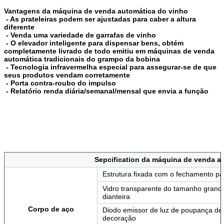
Vantagens da máquina de venda automática do vinho
 - As prateleiras podem ser ajustadas para caber a altura 
diferente
 - Venda uma variedade de garrafas de vinho
 - O elevador inteligente para dispensar bens, obtém 
completamente livrado de todo emitiu em máquinas de venda 
automática tradicionais do grampo da bobina
 - Tecnologia infravermelha especial para assegurar-se de que 
seus produtos vendam corretamente
 - Porta contra-roubo do impulso
 - Relatório renda diária/semanal/mensal que envia a função
Sepcification da máquina de venda a
Deixe um recado
Estrutura fixada com o fechamento p
Ligaremos para você em breve!
Vidro transparente do tamanho grande
dianteira
Corpo de aço
Diodo emissor de luz de poupança de 
decoração