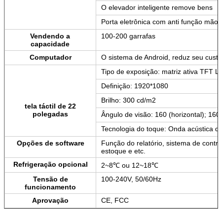
O elevador inteligente remove bens
Porta eletrônica com anti função mão-
Vendendo a
100-200 garrafas
capacidade
Computador
O sistema de Android, reduz seu cus
Tipo de exposição: matriz ativa TFT 
Definição: 1920*1080
Brilho: 300 cd/m2
tela táctil de 22
polegadas
Ângulo de visão: 160 (horizontal); 160 
Tecnologia do toque: Onda acústica d
Submeter
Opções de software
Função do relatório, sistema de cont
estoque e etc.
Refrigeração opcional
2~8℃ ou 12~18℃
Tensão de
100-240V, 50/60Hz
funcionamento
Aprovação
CE, FCC