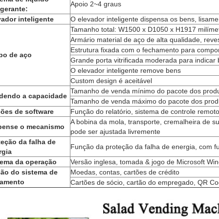
Apoio 2~4 graus
igerante:
vador inteligente
O elevador inteligente dispensa os bens, lisame
Tamanho total: W1500 x D1050 x H1917 milíme
Armário material de aço de alta qualidade, reve
Estrutura fixada com o fechamento para compo
po de aço
Grande porta vitrificada moderada para indicar
O elevador inteligente remove bens
Custom design é aceitável
Tamanho de venda mínimo do pacote dos produt
dendo a capacidade
Tamanho de venda máximo do pacote dos produt
ões de software
Função do relatório, sistema de controle remot
A bobina da mola, transporte, cremalheira de s
pense o mecanismo
pode ser ajustada livremente
teção da falha de
Função da proteção da falha de energia, com 
rgia
tema da operação
Versão inglesa, tomada & jogo de Microsoft Wi
ão do sistema de
Moedas, contas, cartões de crédito
amento
Cartões de sócio, cartão do empregado, QR Cod