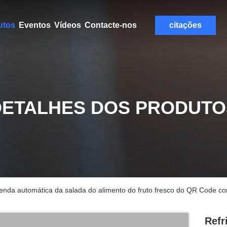
utos
Eventos
Vídeos
Contacte-nos
citações
DETALHES DOS PRODUTO
nda automática da salada do alimento do fruto fresco do QR Code com 
Refr