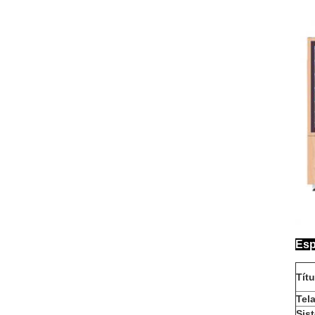
Esp
Títu
Tela
Sis