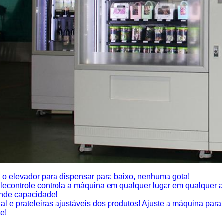
 o elevador para dispensar para baixo, nenhuma gota!
elecontrole controla a máquina em qualquer lugar em qualquer a
nde capacidade!
al e prateleiras ajustáveis dos produtos! Ajuste a máquina par
te!