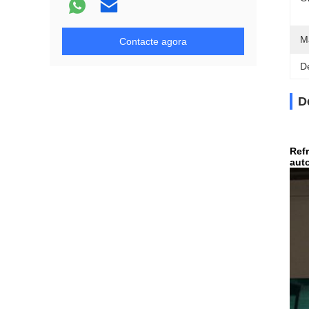
Ma
Contacte agora
D
D
Ref
auto