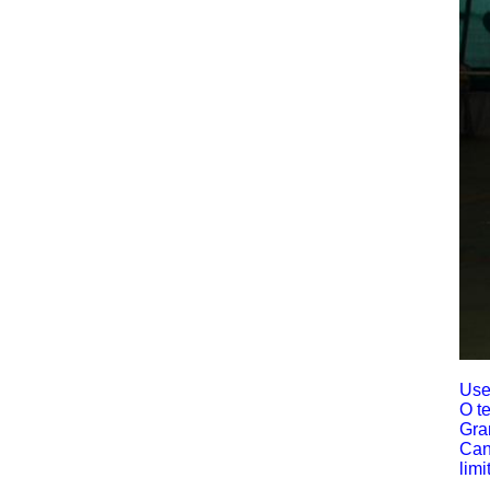
Use
O t
Gra
Can
limi