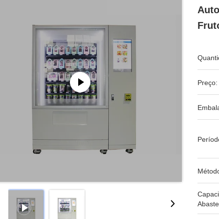
Auto
Frut
Quanti
Preço:
Embal
Períod
Métod
Capac
Abaste