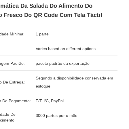
mática Da Salada Do Alimento Do
o Fresco Do QR Code Com Tela Táctil
dade Mínima:
1 parte
Varies based on different options
agem Padrão:
pacote padrão da exportação
Segundo a disponibilidade conservada em
o De Entrega:
estoque
o De Pagamento:
T/T, l/C, PayPal
idade De
3000 partes por o mês
cimento: