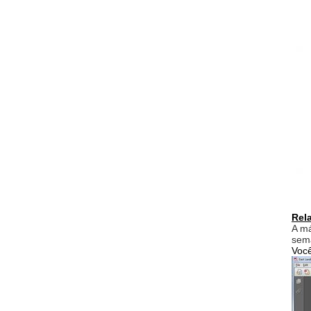
Rel
A má
sem
Você