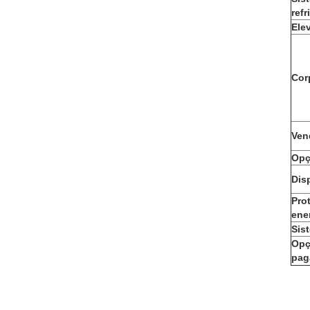
refr
Ele
Cor
Ven
Opç
Dis
Pro
ene
Sis
Opç
pag