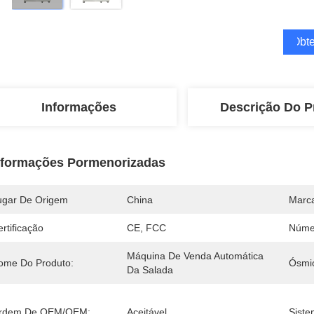
Obte
Informações
Descrição Do P
nformações Pormenorizadas
ugar De Origem
China
Marc
rtificação
CE, FCC
Núme
Máquina De Venda Automática 
ome Do Produto:
Ósmi
Da Salada
rdem De OEM/OEM:
Aceitável
Sist