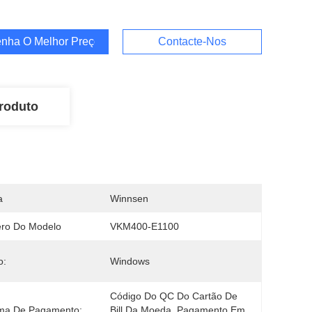
nha O Melhor Preço
Contacte-Nos
roduto
a
Winnsen
ro Do Modelo
VKM400-E1100
o:
Windows
Código Do QC Do Cartão De 
ema De Pagamento:
Bill Da Moeda. Pagamento Em 