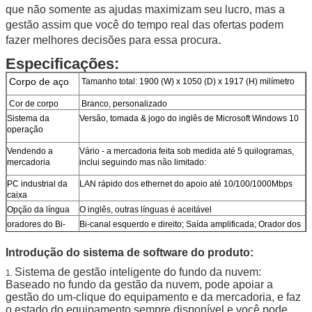
que não somente as ajudas maximizam seu lucro, mas a
gestão assim que você do tempo real das ofertas podem
.
fazer melhores decisões para essa procura
Especificações:
Corpo de aço
Tamanho total: 1900 (W) x 1050 (D) x 1917 (H) milímetro
Cor de corpo
Branco, personalizado
Sistema da
Versão, tomada & jogo do inglês de Microsoft Windows 10
operação
Vendendo a
Vário - a mercadoria feita sob medida até 5 quilogramas,
mercadoria
inclui seguindo mas não limitado:
Submeter
PC industrial da
LAN rápido dos ethernet do apoio até 10/100/1000Mbps
caixa
Opção da língua
O inglês, outras línguas é aceitável
oradores do Bi-
Bi-canal esquerdo e direito; Saída amplificada; Orador dos
canal
multimédios
Introdução do sistema de software do produto:
Quantidade de
5 pcs/20ft, 12 pcs/40ft
carregamento
Sistema de gestão inteligente do fundo da nuvem:
1.
do recipiente
Baseado no fundo da gestão da nuvem, pode apoiar a
gestão do um-clique do equipamento e da mercadoria, e faz
Dispense o
A bobina da mola, transporte, cremalheira de
o estado do equipamento sempre disponível e você pode