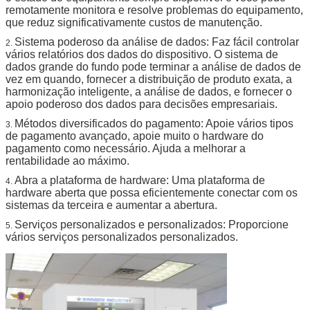
mecanismo
suspensão está disponível, largura do canal e a
remotamente monitora e resolve problemas do equipamento,
quantidade pode ser ajustada livremente
que reduz significativamente custos de manutenção.
Protocolo do
MDB
sistema de
Sistema poderoso da análise de dados: Faz fácil controlar
2.
pagamento
vários relatórios dos dados do dispositivo. O sistema de
dados grande do fundo pode terminar a análise de dados de
vez em quando, fornecer a distribuição de produto exata, a
harmonização inteligente, a análise de dados, e fornecer o
apoio poderoso dos dados para decisões empresariais.
Métodos diversificados do pagamento: Apoie vários tipos
3.
de pagamento avançado, apoie muito o hardware do
pagamento como necessário. Ajuda a melhorar a
rentabilidade ao máximo.
Abra a plataforma de hardware: Uma plataforma de
4.
hardware aberta que possa eficientemente conectar com os
sistemas da terceira e aumentar a abertura.
Serviços personalizados e personalizados: Proporcione
5.
vários serviços personalizados personalizados.