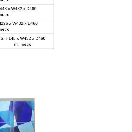
H448 x W432 x D460
metro
H296 x W432 x D460
metro
S: H145 x W432 x D460
milímetro