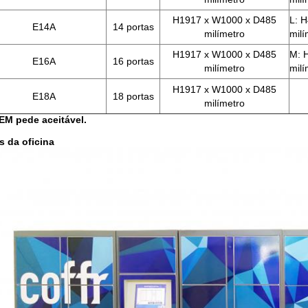
H1917 x W1000 x D485
L: 
E14A
14 portas
milímetro
milí
H1917 x W1000 x D485
M: 
E16A
16 portas
milímetro
milí
H1917 x W1000 x D485
E18A
18 portas
milímetro
EM pede aceitável.
s da oficina