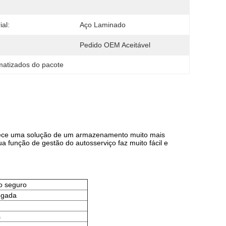
ial:
Aço Laminado
Pedido OEM Aceitável
matizados do pacote
rnece uma solução de um armazenamento muito mais
a função de gestão do autosserviço faz muito fácil e
o seguro
legada
s