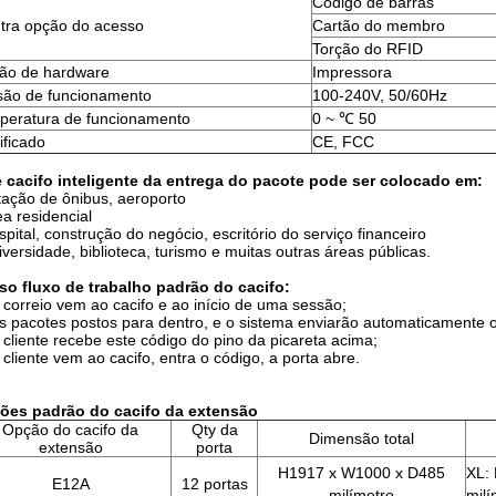
Código de barras
utra opção do acesso
Cartão do membro
Torção do RFID
ão de hardware
Impressora
são de funcionamento
100-240V, 50/60Hz
peratura de funcionamento
0 ~ ℃ 50
ificado
CE, FCC
e cacifo inteligente da entrega do pacote pode ser colocado em:
tação de ônibus, aeroporto
ea residencial
spital, construção do negócio, escritório do serviço financeiro
iversidade, biblioteca, turismo e muitas outras áreas públicas.
so fluxo de trabalho padrão do cacifo:
 correio vem ao cacifo e ao início de uma sessão;
s pacotes postos para dentro, e o sistema enviarão automaticamente o 
 cliente recebe este código do pino da picareta acima;
 cliente vem ao cacifo, entra o código, a porta abre.
ões padrão do cacifo da extensão
Opção do cacifo da
Qty da
Dimensão total
extensão
porta
H1917 x W1000 x D485
XL:
E12A
12 portas
milímetro
milí