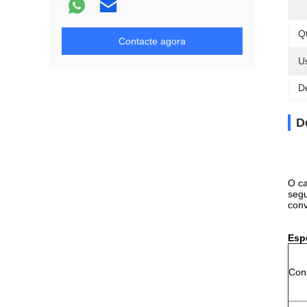
Q
Contacte agora
U
D
D
O ca
segu
conv
Esp
Con