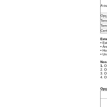
A o
Opç
Ten
Tem
Cert
Est
• Es
• Ár
• Ho
• Un
Nos
1.
O
2. O
3. O
4. O
Opç