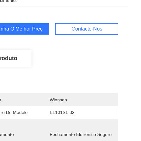
cimento:
nha O Melhor Preço
Contacte-Nos
roduto
a
Winnsen
ro Do Modelo
EL101S1-32
amento:
Fechamento Eletrônico Seguro