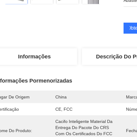
Abaste
Obte
Informações
Descrição Do P
nformações Pormenorizadas
ugar De Origem
China
Marc
rtificação
CE, FCC
Núme
Cacifo Inteligente Material Da 
Entrega Do Pacote Do CRS 
ome Do Produto:
Fech
Com Os Certificados Do FCC 