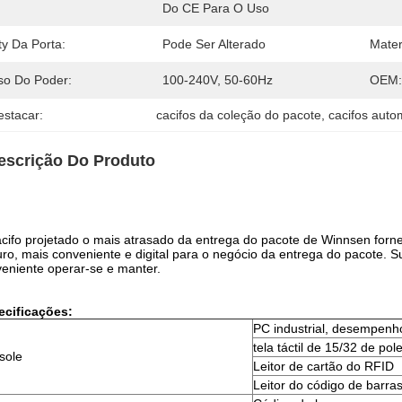
Do CE Para O Uso 
ty Da Porta:
Pode Ser Alterado
Mater
so Do Poder:
100-240V, 50-60Hz
OEM:
estacar:
cacifos da coleção do pacote
, 
cacifos auto
escrição Do Produto
cifo projetado o mais atrasado da entrega do pacote de Winnsen fo
ro, mais conveniente e digital para o negócio da entrega do pacote. Su
eniente operar-se e manter.
ecificações:
PC industrial, desempenh
tela táctil de 15/32 de po
sole
Leitor de cartão do RFID
Leitor do código de barra