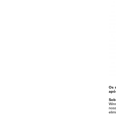
Os 
apó
Sob
Winn
noss
elim