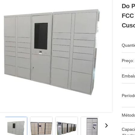
Do P
FCC 
Cuso
Quanti
Preço:
Embal
Períod
Métod
Capac