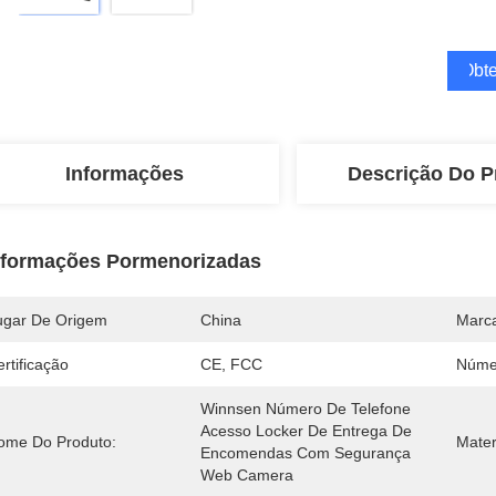
Obte
Informações
Descrição Do P
nformações Pormenorizadas
ugar De Origem
China
Marc
rtificação
CE, FCC
Núme
Winnsen Número De Telefone 
Acesso Locker De Entrega De 
ome Do Produto:
Mater
Encomendas Com Segurança 
Web Camera