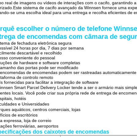
o real de imagens ou vídeos de interações com o cacifo, garantindo 
rizado.Este sistema de cacifo avançado da Winnsen fornece uma experi
ando-se uma escolha ideal para uma entrega e recolha eficientes de
rquê escolher o número de telefone Winnse
trega de encomendas com câmara de segu
stema de fechadura eletrônica segura
essível 24 horas por dia, 7 dias por semana
cilmente descartável e recolhido
esso conveniente do pessoal
luções de hardware e software completas
tamanho das portas pode ser modificado
s encomendas de encomendas podem ser rastreadas automaticamente
ataforma de controlo remoto
Is fornecidas para facilitar a integração de software
nnsen Smart Parcel Delivery Locker tende a ser o armário mais simp
rentes locais. Você pode criar sua própria rede de entrega de encome
spitais, hotéis
culdades e Universidades
rques aquáticos, centros comerciais, lojas
ifícios de escritórios
ja expressa, loja de correio
tações ferroviárias, aeroportos
pecificações dos caixotes de encomendas