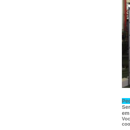
Ped
Ser
em 
Voc
coo