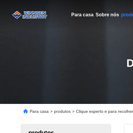
Para casa
Sobre nós
prod
Para casa
>
produtos
>
Clique esperto e para recolhe
produtos