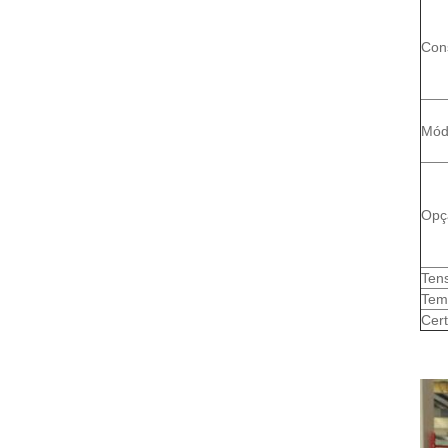
Con
Mód
Opç
Ten
Tem
Cert