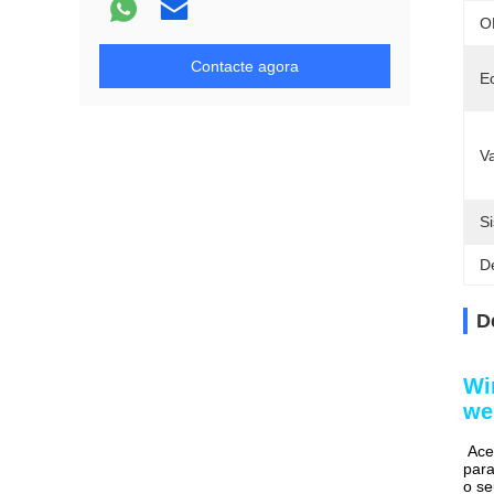
O
Contacte agora
E
V
S
D
D
Wi
we
Ace
para
o se