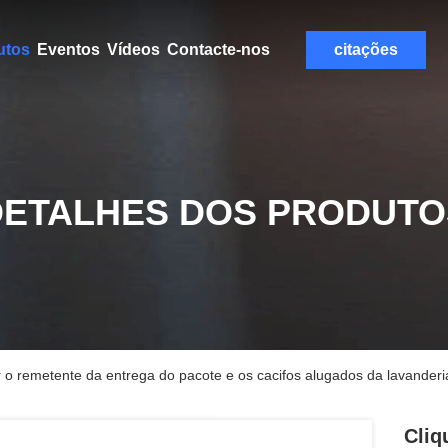
utos
Eventos
Vídeos
Contacte-nos
citações
DETALHES DOS PRODUTO
r o remetente da entrega do pacote e os cacifos alugados da lavanderia
Cliq