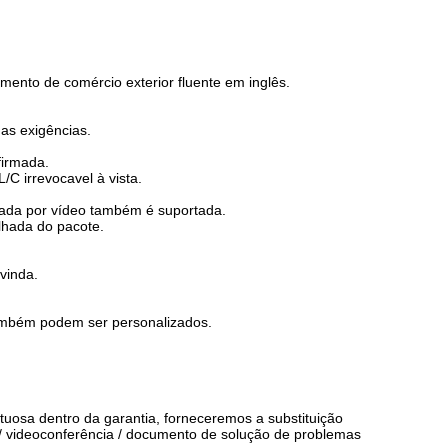
ento de comércio exterior fluente em inglês.
as exigências.
firmada.
C irrevocavel à vista.
amada por vídeo também é suportada.
lhada do pacote.
vinda.
também podem ser personalizados.
tuosa dentro da garantia, forneceremos a substituição
 / videoconferência / documento de solução de problemas