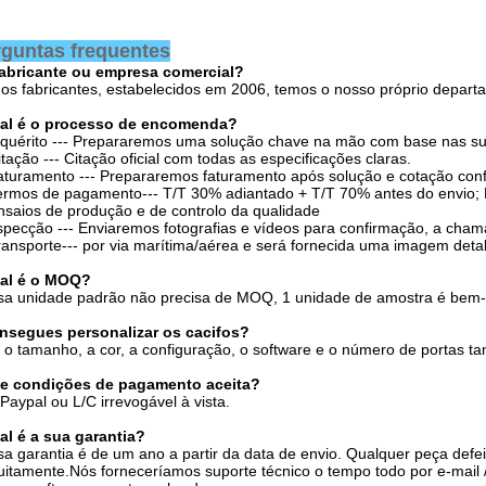
guntas frequentes
fabricante ou empresa comercial?
s fabricantes, estabelecidos em 2006, temos o nosso próprio departam
al é o processo de encomenda?
nquérito --- Prepararemos uma solução chave na mão com base nas su
itação --- Citação oficial com todas as especificações claras.
aturamento --- Prepararemos faturamento após solução e cotação con
ermos de pagamento--- T/T 30% adiantado + T/T 70% antes do envio; L/
nsaios de produção e de controlo da qualidade
nspecção --- Enviaremos fotografias e vídeos para confirmação, a ch
ransporte--- por via marítima/aérea e será fornecida uma imagem deta
al é o MOQ?
a unidade padrão não precisa de MOQ, 1 unidade de amostra é bem-
nsegues personalizar os cacifos?
 o tamanho, a cor, a configuração, o software e o número de portas 
e condições de pagamento aceita?
 Paypal ou L/C irrevogável à vista.
al é a sua garantia?
a garantia é de um ano a partir da data de envio. Qualquer peça defei
uitamente.Nós forneceríamos suporte técnico o tempo todo por e-mail