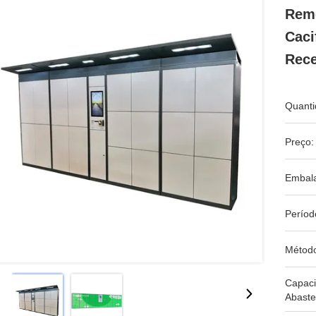
Reme
Caci
Rece
Quanti
Preço:
Embal
Períod
Métod
Capac
Abaste