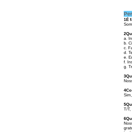
Per
1É 
Somo
2Qu
a. I
b. C
c. F
d. T
e. E
f. I
g. T
3Qu
Noss
4Co
Sim,
5Qu
T/T,
6Qu
Noss
grat