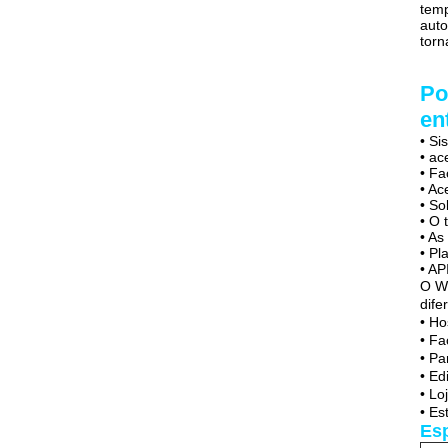
temp
auto
torn
Po
en
• Si
• ac
• Fa
• Ac
• So
• O 
• A
• Pl
• AP
O Wi
dife
• Ho
• Fa
• Pa
• Ed
• Lo
• Es
Es