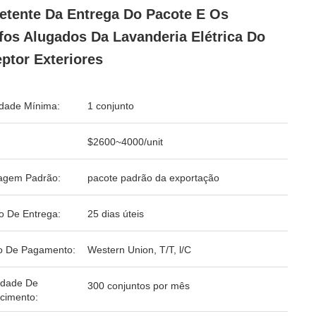
tente Da Entrega Do Pacote E Os
fos Alugados Da Lavanderia Elétrica Do
ptor Exteriores
dade Mínima:
1 conjunto
$2600~4000/unit
agem Padrão:
pacote padrão da exportação
o De Entrega:
25 dias úteis
o De Pagamento:
Western Union, T/T, l/C
idade De
300 conjuntos por mês
cimento: