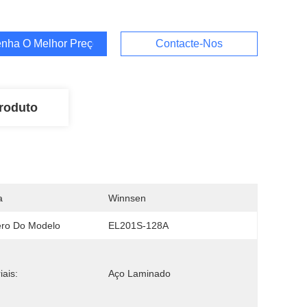
nha O Melhor Preço
Contacte-Nos
roduto
a
Winnsen
ro Do Modelo
EL201S-128A
iais:
Aço Laminado