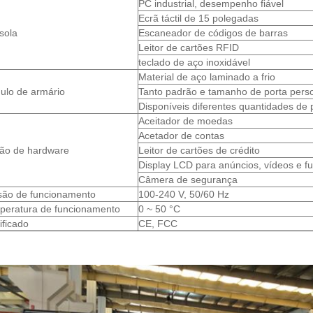
PC industrial, desempenho fiável
Ecrã táctil de 15 polegadas
sola
Escaneador de códigos de barras
Leitor de cartões RFID
teclado de aço inoxidável
Material de aço laminado a frio
ulo de armário
Tanto padrão e tamanho de porta perso
Disponíveis diferentes quantidades de 
Aceitador de moedas
Acetador de contas
ão de hardware
Leitor de cartões de crédito
Display LCD para anúncios, vídeos e 
Câmera de segurança
são de funcionamento
100-240 V, 50/60 Hz
peratura de funcionamento
0 ~ 50 °C
ificado
CE, FCC