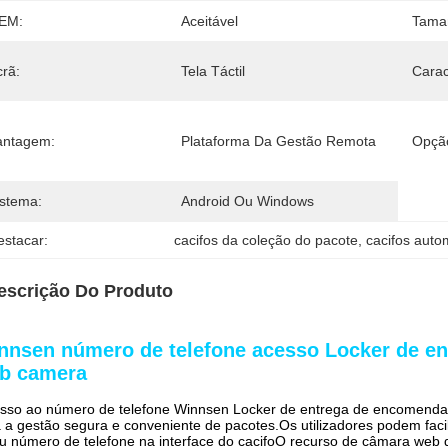
EM:
Aceitável
Tama
crã:
Tela Táctil
Carac
antagem:
Plataforma Da Gestão Remota
Opçã
istema:
Android Ou Windows
estacar:
cacifos da coleção do pacote
, 
cacifos auto
escrição Do Produto
nnsen número de telefone acesso Locker de e
b camera
sso ao número de telefone Winnsen Locker de entrega de encomend
 a gestão segura e conveniente de pacotes.Os utilizadores podem fac
u número de telefone na interface do cacifoO recurso de câmara web