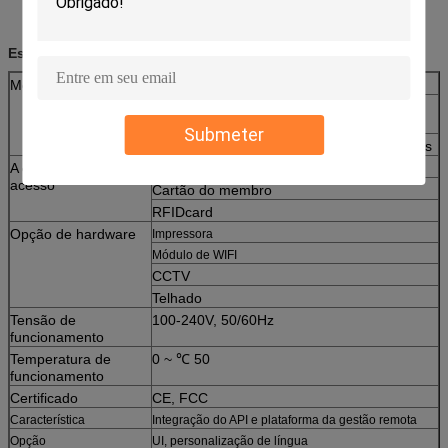
Especificações:
Módulo do cacifo
Armário áspero do metal
Tamanho padrão da porta, personalização
igualmente aceitável
Submeter
Quantidades diferentes da porta disponíveis
A outra opção do
Código de barras
acesso
Cartão do membro
RFIDcard
Opção de hardware
Impressora
Módulo de WIFI
CCTV
Telhado
Tensão de
100-240V, 50/60Hz
funcionamento
Temperatura de
0 ~ ℃ 50
funcionamento
Certificado
CE, FCC
Característica
Integração do API e plataforma da gestão remota
Opção
UI, personalização de língua