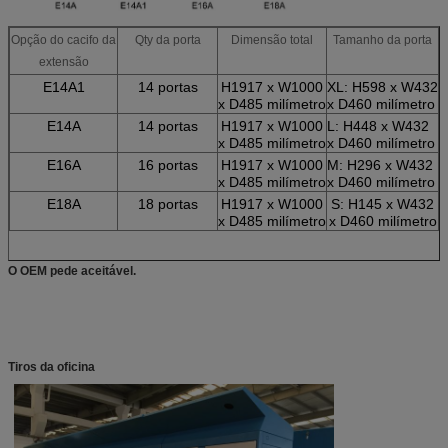
Opção do cacifo da
Qty da porta
Dimensão total
Tamanho da porta
extensão
E14A1
14 portas
H1917 x W1000
XL: H598 x W432
x D485 milímetro
x D460 milímetro
E14A
14 portas
H1917 x W1000
L: H448 x W432
x D485 milímetro
x D460 milímetro
E16A
16 portas
H1917 x W1000
M: H296 x W432
x D485 milímetro
x D460 milímetro
E18A
18 portas
H1917 x W1000
S: H145 x W432
x D485 milímetro
x D460 milímetro
O OEM pede aceitável.
Tiros da oficina